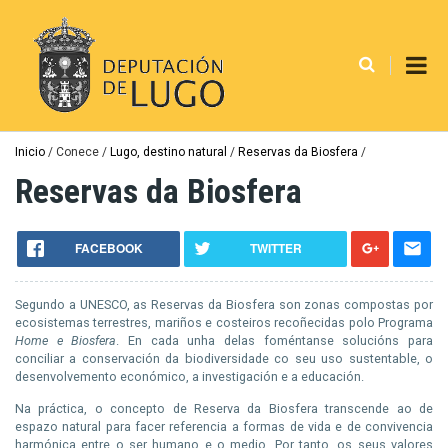
Ir
o
contido
principal
Miga
Inicio
Conece
Lugo, destino natural
Reservas da Biosfera
de
Reservas da Biosfera
pan
FACEBOOK
TWITTER
Segundo a UNESCO, as Reservas da B
iosfera
son zonas compostas por
ecosistemas terrestres, mariños e costeiros recoñecidas polo Programa
Home e
Biosfera
. En cada unha delas foméntanse solucións para
conciliar a conservación da biodiversidade co seu uso sustentable, o
desenvolvemento económico, a investigación e a educación.
Na práctica, o concepto de Reserva da
Biosfera
transcende ao de
espazo natural para facer referencia a formas de vida e de convivencia
harmónica entre o ser humano e o medio. Por tanto, os seus valores