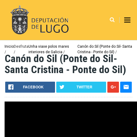
Ir
o
contido
principal
Miga
Inicio
Desfruta
Unha viaxe polos mares
Canón do Sil (Ponte do Sil- Santa
interiores de Galicia
Cristina - Ponte do Sil)
de
Canón do Sil (Ponte do Sil-
pan
Santa Cristina - Ponte do Sil)
FACEBOOK
TWITTER