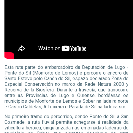
Esta ruta parte do embarcadoiro da Deputación de Lugo -
Ponte do Sil (Monforte de Lemos) e percorre o encoro de
Santo Estevo polo Canón do Sil, espazo declarado Zona de
Especial Conservación no marco da Rede Natura 2000 y
Reserva de la Biosfera. Durante a travesía, que transcorre
entre as Provincias de Lugo e Ourense, bordéanse os
municipios de Monforte de Lemos e Sober na ladeira norte
e Castro Caldelas, A Teixeira e Parada de Sil na ladeira sur.
No primeiro tramo do percorrido, dende Ponte do Sil a San
Cosmede, a ruta fluvial permite achegarse á realidade da
viticultura heroica, singularizada nas empinadas ladeiras do