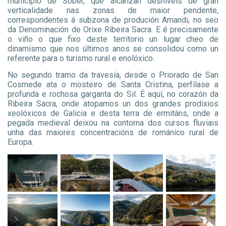
municipio de Sober, que alcanzan desniveis de gran
verticalidade nas zonas de maior pendente,
correspondentes á subzona de produción Amandi, no seo
da Denominación de Orixe Ribeira Sacra. E é precisamente
o viño o que fixo deste territorio un lugar cheo de
dinamismo que nos últimos anos se consolidou como un
referente para o turismo rural e enolóxico.
No segundo tramo da travesía, desde o Priorado de San
Cosmede ata o mosteiro de Santa Cristina, perfílase a
profunda e rochosa garganta do Sil. É aquí, no corazón da
Ribeira Sacra, onde atopamos un dos grandes prodixios
xeolóxicos de Galicia e desta terra de ermitáns, onde a
pegada medieval deixou na contorna dos cursos fluviais
unha das maiores concentracións de románico rural de
Europa.