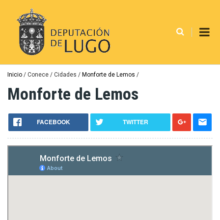
Ir
o
contido
principal
Miga
Inicio
Conece
Cidades
Monforte de Lemos
de
Monforte de Lemos
pan
FACEBOOK
TWITTER