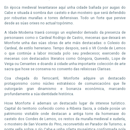
En época medieval levantarase aquí unha cidade bañada por augas do
Cabe e situada á sombra dun castelo e dun mosteiro que será defendido
por
robustas
murallas e torres defensivas. Todo un forte que pervive
desde as súas orixes no actual topónimo.
A Idade Moderna traerá consigo un esplendor derivado da presenza de
personaxes como o Cardeal Rodrigo de Castro, mecenas que deixará en
Monforte unha das súas obras de arte máis destacadas: o Colexio do
Cardeal, de estilo
herreriano
. Tempo despois, será o VII Conde de Lemos
o que continúe a labor iniciada polo seu predecesor, exercendo de
mecenas con destacados literatos como
Góngora
, Quevedo, Lope de
Veiga ou Cervantes e doando á cidade unha importante colección de arte
sacra que hoxe se conserva no convento das relixiosas
Clarisas
.
Coa chegada do ferrocarril, Monforte adquire un destacado
protagonismo como núcleo estratéxico de comunicacións que lle
outorgarán gran dinamismo e bonanza económica, marcando
profundamente a súa identidade histórica.
Hoxe Monforte é ademais un destacado lugar de interese turístico.
Capital do territorio coñecido como a Ribeira Sacra, a cidade posúe un
patrimonio
visitable
onde destacan a antiga torre da homenaxe do
castelo dos Condes de Lemos, os restos da muralla medieval e xudería,
o mosteiro de San Vicente
do
Pino, reconvertido en Parador de Turismo; a
ponte vella sobre o río Cabe e unha oferta museística conformada pola