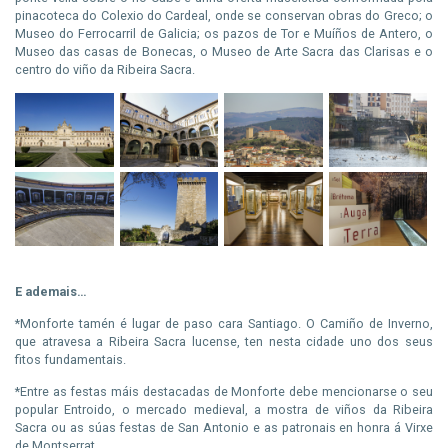
pinacoteca
do Colexio do Cardeal, onde se conservan obras do Greco; o
Museo do Ferrocarril de Galicia; os pazos de
Tor
e Muíños de
Antero
, o
Museo das casas de Bonecas, o Museo de Arte Sacra das Clarisas e o
centro do viño
da
Ribeira Sacra.
E ademais…
*Monforte
tamén é lugar de paso cara Santiago. O Camiño de Inverno,
que atravesa a Ribeira Sacra lucense, ten nesta cidade uno dos seus
fitos fundamentais.
*Entre
as festas máis destacadas de Monforte debe mencionarse o seu
popular Entroido, o mercado medieval, a mostra de viños da Ribeira
Sacra ou as súas festas de San Antonio e as patronais en honra á Virxe
de Montserrat.