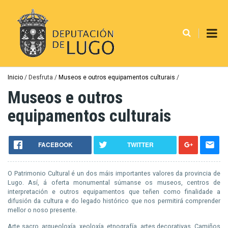
Ir
o
contido
principal
Miga
Inicio
Desfruta
Museos e outros equipamentos culturais
de
Museos e outros
pan
equipamentos culturais
FACEBOOK
TWITTER
O Patrimonio Cultural é un dos máis importantes valores da provincia de
Lugo. Así, á oferta monumental súmanse os museos, centros de
interpretación e outros equipamentos que teñen como finalidade a
difusión da cultura e do legado histórico que nos permitirá comprender
mellor o noso presente.
Arte sacro, arqueoloxía, xeoloxía, etnografía, artes decorativas, Camiños