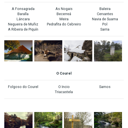
A Fonsagrada
As Nogais
Baleira
Baralla
Becerreá
Cervantes
Láncara
Meira
Navia de Suarna
Negueira de Muñiz
Pedrafita do Cebreiro
Pol
A
Ribeira de Piquín
Sarria
O Courel
Folgoso do Courel
O Incio
Samos
Triacastela