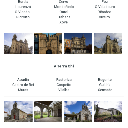
Burela
Cervo
Foz
Lourenzá
Mondoñedo
O Valadouro
O Vicedo
Ourol
Ribadeo
Riotorto
Trabada
Viveiro
Xove
A Terra Chá
Abadín
Pastoriza
Begonte
Castro de Rei
Cospeito
Guitiriz
Muras
Vilalba
Xermade