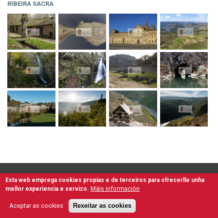
RIBEIRA SACRA
Esta web emprega cookies propias e de terceiros para ofrecerlle unha
Second
Accesibilidade
Aviso Legal
Termos de Uso
Mapa Web
Máis información
mellor experiencia e servizo.
Protección de Datos Persoais e Seguridade da Información
navigation
Gal
Esp
Aceptar as cookies
Rexeitar as cookies