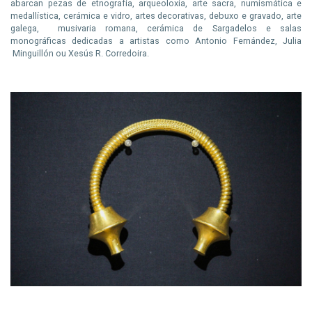
abarcan pezas de etnografía, arqueoloxía, arte sacra, numismática e
medallística, cerámica e vidro, artes decorativas, debuxo e gravado, arte
galega, musivaria romana, cerámica de Sargadelos e salas
monográficas dedicadas a artistas como Antonio Fernández, Julia
Minguillón ou Xesús R. Corredoira.