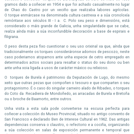
gramos dado a coñecer en 1954 e que foi achado casualmente no lugar
de Chao do Castro por un veciño que realizaba labores agrícolas.
O torque enmárcase na denominada cultura castrexa e a súa cronoloxía
remóntase aos séculos III - I a. C. Polo seu peso e dimensións, está
considerado o máis grande de Galicia, unha singularidade que se cabe,
realza aínda máis a súa inconfundible decoración a base de espirais e
filigrana.
O peso desta peza fixo cuestionar o seu uso orixinal xa que, aínda que
tradicionalmente os torques consideráronse adornos de pescozo, neste
caso poderiamos atoparnos ante unha especie de cetro empregado en
determinados actos sociais para resaltar o status do seu dono ou ben
ante unha xoia ligada a usos de carácter máxico ou relixioso.
O torques de Burela é patrimonio da Deputación de Lugo, do mesmo
xeito que outras pezas que compoñen o tesouro e que comparten o seu
protagonismo. É o caso do singular carneiro alado de Ribadeo, o torques
do Coto da Recadieira de Mondoñedo, as arracadas de Burela e Bretoña
ou o broche de Baamorto, entre outros.
Unha visita a esta sala pode converterse na escusa perfecta para
coñecer a colección do Museo Provincial, situado no antigo convento de
San Francisco e declarado Ben de Interese Cultural en 1962. Das antigas
dependencias conserva o claustro, o refectorio e a cociña, organizando
a súa colección en salas de exposición permanente e temporal que