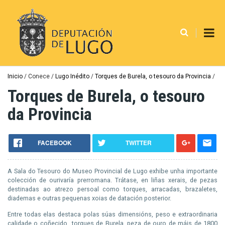
Ir
o
contido
principal
Miga
Inicio
Conece
Lugo Inédito
Torques de Burela, o tesouro da Provincia
de
Torques de Burela, o tesouro
pan
da Provincia
FACEBOOK
TWITTER
A Sala do Tesouro do Museo Provincial de Lugo exhibe unha importante
colección de ourivaría prerromana. Trátase, en liñas xerais, de pezas
destinadas ao atrezo persoal como torques, arracadas, brazaletes,
diademas e outras pequenas xoias de datación posterior.
Entre todas elas destaca polas súas dimensións, peso e extraordinaria
calidade o coñecido torques de Burela, peza de ouro de máis de 1800