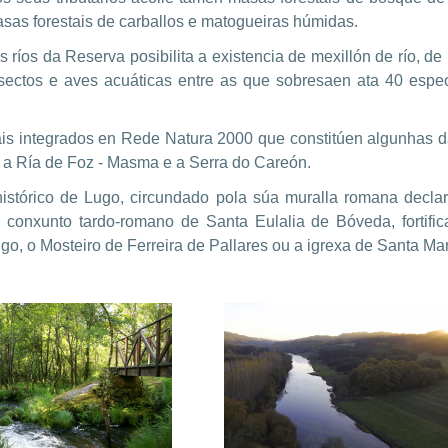
sas forestais de carballos e matogueiras húmidas.
 ríos da Reserva posibilita a existencia de mexillón de río, de
nsectos e aves acuáticas entre as que sobresaen ata 40 espe
is integrados en Rede Natura 2000 que constitúen algunhas das
, a Ría de Foz - Masma e a Serra do Careón.
o histórico de Lugo, circundado pola súa muralla romana dec
 conxunto tardo-romano de Santa Eulalia de Bóveda, fortif
ugo, o Mosteiro de Ferreira de Pallares ou a igrexa de Santa Mar