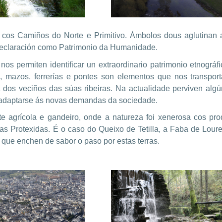
 cos Camiños do Norte e Primitivo. Ámbolos dous aglutinan 
a declaración como Patrimonio da Humanidade.
s permiten identificar un extraordinario patrimonio etnográfi
s, mazos, ferrerías e pontes son elementos que nos transp
á dos veciños das súas ribeiras. Na actualidade perviven algú
n adaptarse ás novas demandas da sociedade.
te agrícola e gandeiro, onde a natureza foi xenerosa cos pr
s Protexidas. É o caso do Queixo de Tetilla, a Faba de Loure
 que enchen de sabor o paso por estas terras.