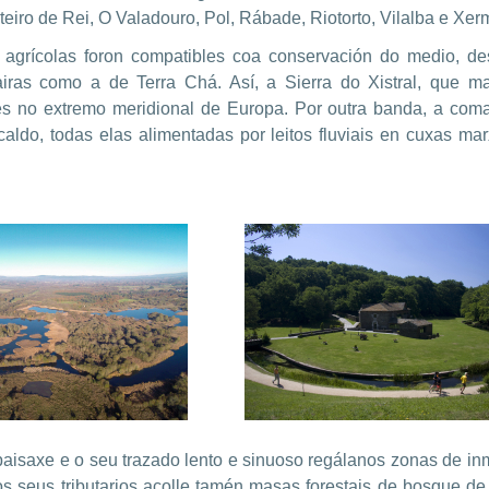
iro de Rei, O Valadouro, Pol, Rábade, Riotorto, Vilalba e Xer
grícolas foron compatibles coa conservación do medio, des
iras como a de Terra Chá. Así, a Sierra do Xistral, que ma
ntes no extremo meridional de Europa. Por outra banda, a com
ldo, todas elas alimentadas por leitos fluviais en cuxas ma
paisaxe e o seu trazado lento e sinuoso regálanos zonas de i
s seus tributarios acolle tamén masas forestais de bosque de