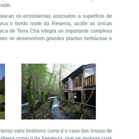
made.
tacan os ecosistemas asociados a superficie de
rca o bordo norte da Reserva, acolle as únicas
arca de Terra Chá integra un importante complexo
rxes se desenvolven grandes plantas herbáceas e
nmenso valor biolóxico como é o caso das insuas de
 ribeira como o da Fervenza, que se asolaga coas