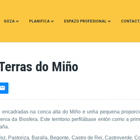
GOZA
PLANIFICA
ESPAZO PROFESIONAL
CONTACT
Terras do Miño
o encadradas na conca alta do Miño e unha pequena proporc
a da Biosfera. Este territorio perfilábase entón como a prim
aña.
z, Pastoriza, Baralla, Begonte, Castro de Rei, Castroverde, Cosp