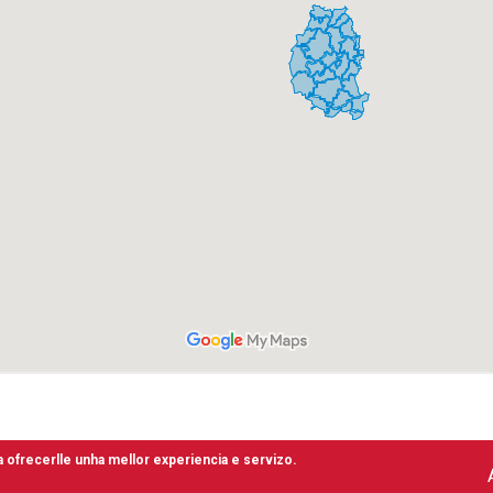
 ofrecerlle unha mellor experiencia e servizo.
Second
Accesibilidade
Aviso Legal
Termos de Uso
Mapa Web
Protección