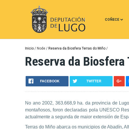
Ir
o
contido
COÑECE
principal
Miga
Inicio
Node
Reserva da Biosfera Terras do Miño
Reserva da Biosfera 
de
pan
FACEBOOK
TWITTER
No ano 2002, 363.668,9 ha. da provincia de Lug
montañosos, foron declaradas pola UNESCO Reserv
actualmente a segunda de maior extensión de Esp
Terras do Miño abarca os municipios de Abadín, Alfo