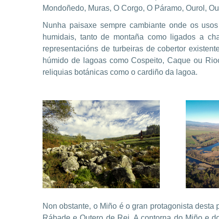
Mondoñedo, Muras, O Corgo, O Páramo, Ourol, Oute
Nunha paisaxe sempre cambiante onde os usos a
humidais, tanto de montaña como ligados a cha
representacións de turbeiras de cobertor existe
húmido de lagoas como Cospeito, Caque ou Rioca
reliquias botánicas como o cardiño da lagoa.
Non obstante, o Miño é o gran protagonista desta 
Rábade e Outero de Rei. A contorna do Miño e do