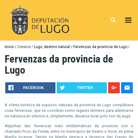
Ir
o
contido
principal
Miga
Inicio
Conece
Lugo, destino natural
Fervenzas da provincia de Lugo
de
Fervenzas da provincia de
pan
Lugo
FACEBOOK
TWITTER
A oferta turística de espazos naturais da provincia de Lugo complétase
coas fervenzas, que se conciben como lugares idóneos para adentrarse
na natureza en silencio e, simplemente, deixarse levar polo son da auga.
Algunhas das fervenzas máis emblemáticas da provincia son o
chamado Pozo da Ferida, entre os municipios de Viveiro e Xove, en plena
Mariña lucense. Tamén na Mariña destaca a fervenza das Fragas do