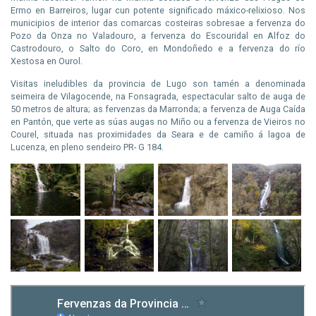
Ermo en Barreiros, lugar cun potente significado máxico-relixioso. Nos
municipios de interior das comarcas costeiras sobresae a fervenza do
Pozo da Onza no Valadouro, a fervenza do Escouridal en Alfoz do
Castrodouro, o Salto do Coro, en Mondoñedo e a fervenza do río
Xestosa en Ourol.
Visitas ineludibles da provincia de Lugo son tamén a denominada
seimeira de Vilagocende, na Fonsagrada, espectacular salto de auga de
50 metros de altura; as fervenzas da Marronda; a fervenza de Auga Caída
en Pantón, que verte as súas augas no Miño ou a fervenza de Vieiros no
Courel, situada nas proximidades da Seara e de camiño á lagoa de
Lucenza, en pleno sendeiro PR- G 184.