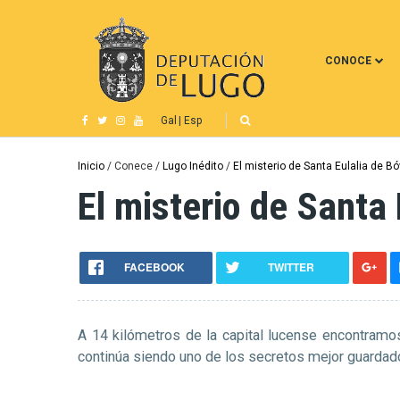
Pasar
al
contenido
CONOCE
principal
Gal
Esp
Ruta
Inicio
Conece
Lugo Inédito
El misterio de Santa Eulalia de B
El misterio de Santa
de
navegación
FACEBOOK
TWITTER
A 14 kilómetros de la capital lucense encontramo
continúa siendo uno de los secretos mejor guardado