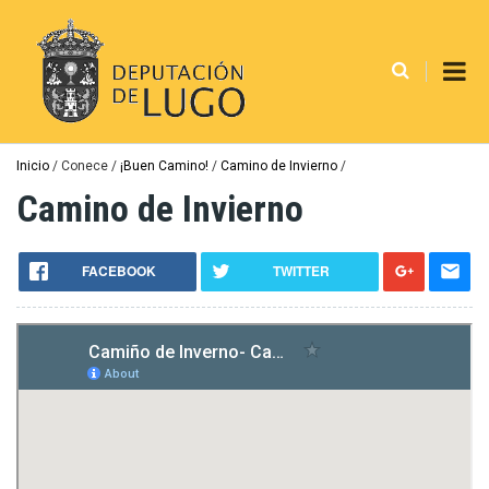
Pasar
al
contenido
principal
Ruta
Inicio
Conece
¡Buen Camino!
Camino de Invierno
de
Camino de Invierno
navegación
FACEBOOK
TWITTER