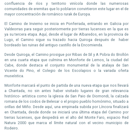
confluencia de ríos y territorio vinícola donde las numerosas
comunidades de eremitas que lo poblaron convirtieron este lugar en el de
mayor concentración de románico rurak de Europa.
El Camino de Invierno se inicia en Ponferrada, entrando en Galicia por
Valdeorras para seguir posteriormente por tierras lucenses en la que es
ya su tercera etapa. Aquí, desde el lugar de Albaredos, en la provincia de
Lugo, el Camino sigue su trazado hacia Quiroga después de
haber
bordeado las ruinas del antiguo castillo de la Encomienda.
Desde Quiroga, el Camino prosigue por Ribas de Sil y A Pobra do Brollón
en una cuarta etapa que culmina en Monforte de Lemos, la ciudad del
Cabe, donde destaca el conjunto monumental de la atalaya de San
Vicente do Pino, el Colegio de los Escolapios o la variada oferta
museística.
Monforte marcará el punto de partida de una nueva etapa que nos llevará
a Chantada, no sin antes haber visitado lugares de gran relevancia
histórico- artística como la iglesia de San Paio de Diomondi, la calzada
romana de los codos de Belesar o el propio pueblo homónimo, situado a
orillas del Miño. Desde aquí, una empinada subida por Líncora finalizará
en Chantada, desde donde se iniciará una última etapa del Camino por
tierras lucenses, que despedirá en el alto del Monte Faro, espacio Red
Natura 2000 que marca el límite natural con el vecino municipio de
Rodeiro.