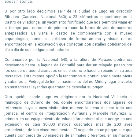
época histórica.
Si por otro lado decidimos salir de la ciudad de Lugo en dirección
Ribadeo (Carretera Nacional 640), a 23 kilómetros encontraremos el
Castro de Viladonga, un yacimiento fortificado que nos permitirá viajar en
el tiempo para conocer de primera mano la forma de vida de nuestros
antepasados. La visita el castro se complementa con el museo
arqueológico, donde se exhiben de forma amena y visual restos
encontrados en la excavación que conectan con detalles cotidianos del
día a día de sus antiguos pobladores.
Continuando por la Nacional 640, a la altura de Paraxes podremos
desviarnos hasta la laguna de Fonmiñá para dar un relajado paseo por
los senderos acondicionados en su entorno o hacer un picnic en su área
recreativa. Esta misma opción la tendremos si continuamos hasta Meira
y subimos al Pedregal de Irimia, nacimiento del río Miño y lugar envuelto
en misteriosas leyendas que tratan de desvelar su origen.
Otra opción desde Lugo es dirigirnos por la Nacional VI hacia el
municipio de Outeiro de Rei, donde encontraremos dos lugares de
referencia cuya a cuya visita bien merece la pena dedicar toda una
jornada: el centro de interpretación Avifauna y Marcelle Natureza. El
primero es un equipamiento de educación ambiental que acoge en una
extensión de casi 30.000 metros cuadrados más de 200 aves
procedentes de los cinco continentes. El segundo es un parque que que
cuenta con cerca de 50 especies de animales diferentes, en su mayoría