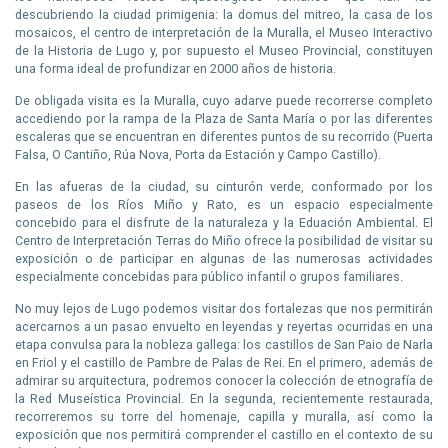
descubriendo la ciudad primigenia: la domus del mitreo, la casa de los
mosaicos, el centro de interpretación de la Muralla, el Museo Interactivo
de la Historia de Lugo y, por supuesto el Museo Provincial, constituyen
una forma ideal de profundizar en 2000 años de historia.
De obligada visita es la Muralla, cuyo adarve puede recorrerse completo
accediendo por la rampa de la Plaza de Santa María o por las diferentes
escaleras que se encuentran en diferentes puntos de su recorrido (Puerta
Falsa, O Cantiño, Rúa Nova, Porta da Estación y Campo Castillo).
En las afueras de la ciudad, su cinturón verde, conformado por los
paseos de los Ríos Miño y Rato, es un espacio especialmente
concebido para el disfrute de la naturaleza y la Eduación Ambiental. El
Centro de Interpretación Terras do Miño ofrece la posibilidad de visitar su
exposición o de participar en algunas de las numerosas actividades
especialmente concebidas para público infantil o grupos familiares.
No muy lejos de Lugo podemos visitar dos fortalezas que nos permitirán
acercarnos a un pasao envuelto en leyendas y reyertas ocurridas en una
etapa convulsa para la nobleza gallega: los castillos de San Paio de Narla
en Friol y el castillo de Pambre de Palas de Rei. En el primero, además de
admirar su arquitectura, podremos conocer la colección de etnografía de
la Red Museística Provincial. En la segunda, recientemente restaurada,
recorreremos su torre del homenaje, capilla y muralla, así como la
exposición que nos permitirá comprender el castillo en el contexto de su