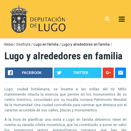
Pasar
al
contenido
principal
Ruta
Inicio
Desfruta
Lugo en familia
Lugo y alrededores en familia
de
Lugo y alrededores en familia
navegación
FACEBOOK
TWITTER
Lugo, ciudad bimilenaria, se levanta a las orillas del río Miño
manteniendo intacta la esencia que pervive en los monumentos de su
centro histórico, circundado por su muralla romana Patrimonio Mundial
de la Humanidad. Una ciudad concebida para caminar que destaca por el
carácter accesible de sus calles, plazas y monumentos.
A la hora de planificar una visita a Lugo en familia debemos tener en
cuenta su variada oferta museística, que ha contribuido a poner en valor
los numerosos restos arqueológicos romanos que han ido