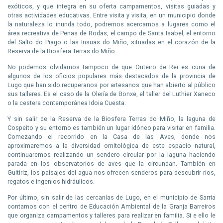
exóticos, y que integra en su oferta campamentos, visitas guiadas y
otras actividades educativas. Entre visita y visita, en un municipio donde
la naturaleza lo inunda todo, podremos acercarnos a lugares como el
área recreativa de Penas de Rodas, el campo de Santa Isabel, el entorno
del Salto do Piago o las Insuas do Miño, situadas en el corazón de la
Reserva de la Biosfera Terras do Miño.
No podemos olvidarnos tampoco de que Outeiro de Rei es cuna de
algunos de los oficios populares más destacados de la provincia de
Lugo que han sido recuperanos por artesanos que han abierto al público
sus talleres. Es el caso de la Olería de Bonxe, el taller del Luthier Xaneco
o la cestera contemporánea Idoia Cuesta.
Y sin salir de la Reserva de la Biosfera Terras do Miño, la laguna de
Cospeito y su entorno es también un lugar idóneo para visitar en familia.
Comezando el recorrido en la Casa de las Aves, donde nos
aproximaremos a la diversidad ornitológica de este espacio natural,
continuaremos realizando un sendero circular por la laguna haciendo
parada en los observatorios de aves que la circundan. También en
Guitiriz, los paisajes del agua nos ofrecen senderos para descubrir ríos,
regatos e ingenios hidráulicos.
Por último, sin salir de las cercanías de Lugo, en el municipio de Sarria
contamos con el centro de Educación Ambiental de la Granja Barreiros
que organiza campamentos y talleres para realizar en familia. Si e ello le