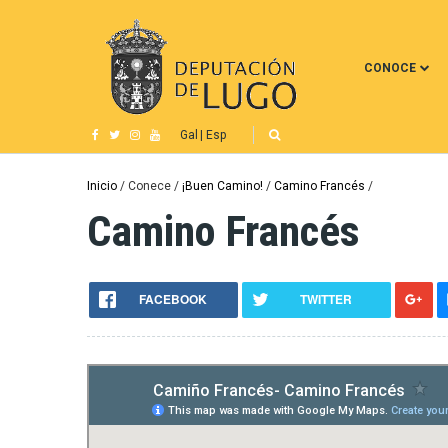
Pasar
al
contenido
CONOCE
principal
Gal
Esp
Ruta
Inicio
Conece
¡Buen Camino!
Camino Francés
Camino Francés
de
navegación
FACEBOOK
TWITTER