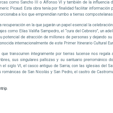
cas como Sancho III o Alfonso VI y también de la influencia 
ymeric Picaud. Esta obra tenía por finalidad facilitar informació
oporcionaba a los que emprendían rumbo a tierras compostelanas
ca recuperación en la que jugarán un papel esencial la celebrac
najes como Elías Valiña Sampedro, el “cura del Cebreiro”, un ade
u potencial de atracción de millones de personas y dejando su i
onocida internacionalmente de este Primer Itinerario Cultural Eu
que transcurren íntegramente por tierras lucense nos regala al
bres, sus singulares pallozas y su santuario prerrománico don
l siglo VI, el casco antiguo de Sarria; con las iglesias del Sa
as románicas de San Nicolás y San Pedro, el castro de Castromai
trip
.