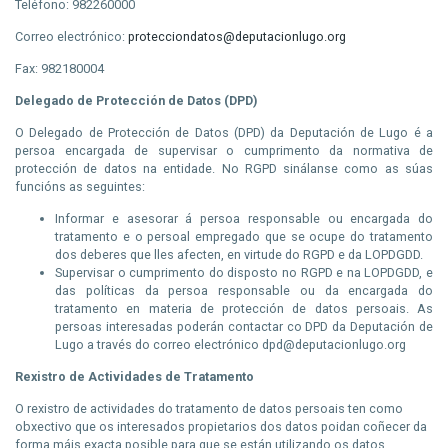
Teléfono: 982260000
Correo electrónico:
protecciondatos@deputacionlugo.org
Fax: 982180004
Delegado de Protección de Datos (
DPD
)
O Delegado de Protección de Datos (
DPD
) da Deputación de Lugo é a
persoa encargada de supervisar o cumprimento da normativa de
protección de datos na entidade. No
RGPD
sinálanse como as súas
funcións as seguintes:
Informar e asesorar á persoa responsable ou encargada do
tratamento e o persoal empregado que se ocupe do tratamento
dos deberes que lles afecten, en virtude do
RGPD
e da
LOPDGDD
.
Supervisar o cumprimento do disposto no
RGPD
e na
LOPDGDD
, e
das políticas da persoa responsable ou da encargada do
tratamento en materia de protección de datos persoais. As
persoas interesadas poderán contactar co
DPD
da Deputación de
Lugo a través do correo electrónico dpd@deputacionlugo.org
Rexistro de Actividades de Tratamento
O rexistro de actividades do tratamento de datos persoais ten como
obxectivo que os interesados propietarios dos datos poidan coñecer da
forma máis exacta posible para que se están utilizando os datos