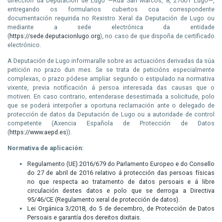
dirección da Deputación de Lugo —Rúa San Marcos, 8, 27001 Lugo—,
entregando os formularios cubertos coa correspondente
documentación requirida no Rexistro Xeral da Deputación de Lugo ou
mediante a sede electrónica da entidade
(
https
://sede.
deputacionlugo
.
org
), no caso de que dispoña de certificado
electrónico.
A Deputación de Lugo informaralle sobre as actuacións derivadas da súa
petición no prazo dun mes. Se se trata de peticións especialmente
complexas, o prazo pódese ampliar segundo o estipulado na normativa
vixente, previa notificación á persoa interesada das causas que o
motiven. En caso contrario, entenderase desestimada a solicitude, polo
que se poderá interpoñer a oportuna reclamación ante o delegado de
protección de datos da Deputación de Lugo ou a autoridade de control
competente (Axencia Española de Protección de Datos
(
https://www.aepd.es
)).
Normativa de aplicación:
Regulamento (UE) 2016/679 do Parlamento Europeo e do Consello
do 27 de abril de 2016 relativo á protección das persoas físicas
no que respecta ao tratamento de datos persoais e á libre
circulación destes datos e polo que se derroga a Directiva
95/46/CE (Regulamento xeral de protección de datos).
Lei Orgánica 3/2018, do 5 de decembro, de Protección de Datos
Persoais e garantía dos dereitos dixitais.