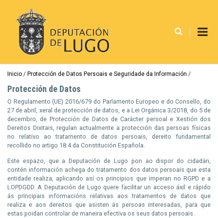
Pasar
al
contenido
principal
Ruta
Inicio
Protección de Datos Persoais e Seguridade da Información
de
Protección de Datos
navegación
O Regulamento (UE) 2016/679
do
Parlamento Europeo e
do
Consello
,
do
27 de abril,
xeral
de protección de datos, e a Lei Orgánica 3/2018, do 5 de
decembro, de Protección de Datos de Carácter persoal e Xestión dos
Dereitos Dixitais, regulan actualmente a protección das persoas físicas
no relativo ao tratamento de datos persoais, dereito fundamental
recollido no artigo 18.4 da Constitución Española.
Este espazo, que a Deputación de Lugo pon ao dispor do cidadán,
contén información achega do tratamento dos datos persoais que esta
entidade realiza, aplicando así os principios que imperan no
RGPD
e a
LOPDGDD
. A Deputación de Lugo quere facilitar un acceso áxil e rápido
ás principais informacións relativas aos tratamentos de datos que
realiza e aos dereitos que asisten ás persoas interesadas, para que
estas poidan controlar de maneira efectiva os seus datos persoais.