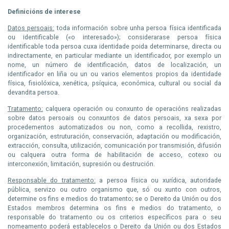
Definicións de interese
Datos persoais:
toda información sobre unha persoa física identificada
ou identificable («o interesado»); considerarase persoa física
identificable toda persoa cuxa identidade poida determinarse, directa ou
indirectamente, en particular mediante un identificador, por exemplo un
nome, un número de identificación, datos de localización, un
identificador en liña ou un ou varios elementos propios da identidade
física, fisiolóxica, xenética, psíquica, económica, cultural ou social da
devandita persoa.
Tratamento:
calquera operación ou conxunto de operacións realizadas
sobre datos persoais ou conxuntos de datos persoais, xa sexa por
procedementos automatizados ou non, como a recollida, rexistro,
organización, estruturación, conservación, adaptación ou modificación,
extracción, consulta, utilización, comunicación por transmisión, difusión
ou calquera outra forma de habilitación de acceso, cotexo ou
interconexión, limitación, supresión ou destrución.
Responsable do tratamento:
a persoa física ou xurídica, autoridade
pública, servizo ou outro organismo que, só ou xunto con outros,
determine os fins e medios do tratamento; se o Dereito da Unión ou dos
Estados membros determina os fins e medios do tratamento, o
responsable do tratamento ou os criterios específicos para o seu
nomeamento poderá establecelos o Dereito da Unión ou dos Estados