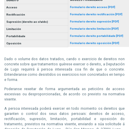
DEREITO
Formulario dereito acceso [PDF]
Acceso
Formulario dereito rectificación [PDF]
Rectificación
Formulario dereito supresión [PDF]
Supresión (dereito ao olvido)
Formulario dereito limitación [PDF]
Limitación
Formulario dereito portabilidade [PDF]
Portabilidade
Formulario dereito oposición [PDF]
Oposición
Dado o volume dos datos tratados, cando o exercicio de dereitos non
concrete sobre que tratamentos quérese exercer o dereito, a Deputación
de Lugo requirirá á persoa interesada coa fin de que o concrete.
Entenderanse como desistidos os exercicios non concretados en tempo
e forma.
Poderanse rexeitar de forma argumentada as peticións de acceso
excesivas ou desproporcionadas, de acordo co previsto na normativa
vixente.
A persoa interesada poderá exercer en todo momento os dereitos que
garanten o control dos seus datos persoais: dereitos de acceso,
rectificación, supresión, limitación,
portabilidad
e oposición do
tratamento, previstos na normativa vixente, enviando a súa solicitude á