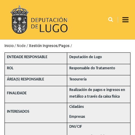
Pasar
al
contenido
principal
Ruta
Inicio
Node
Xestión Ingresos/Pagos
de
ENTIDADE RESPONSABLE
Deputación de Lugo
navegación
ROL
Responsable do Tratamento
ÁREA(S) RESPONSABLE
Tesourería
Realización de pagos e ingresos en
FINALIDADE
metálico a través da caixa física
Cidadáns
INTERESADOS
Empresas
DNI/CIF