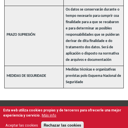
Os datos se conservarán durante o
tempo necesario para cumprir coa
finalidade para a que se recabaron
e para determinar as posibles
PRAZO SUPRESIÓN
responsabilidades que se puideran
derivar de dita finalidade e do
tratamento dos datos. Será de
aplicación o disposto na normativa
de arquivos e documentación
Medidas técnicas e organizativas
MEDIDAS DE SEGURIDADE
previstas polo Esquema Nacional de
Seguridade
Esta web utiliza cookies propias y de terceros para ofrecerle una mejor
Second
Accesibilidad
Aviso Legal
Términos de Uso
Mapa Web
Más info
experiencia y servicio.
Protección de Datos Persoais e Seguridade da Información
navigation
Gal
Esp
Aceptar las cookies
Rechazar las cookies